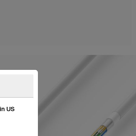
kin US