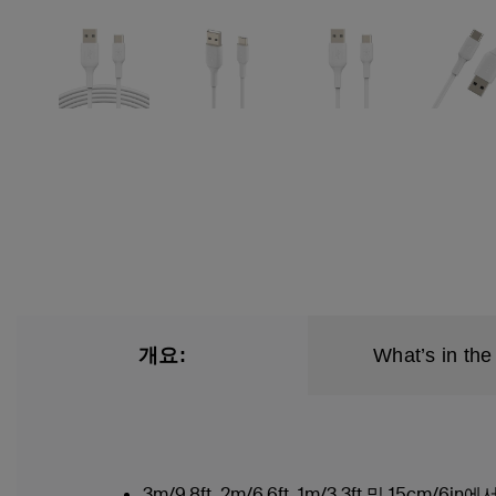
개요:
What’s in the
3m/9.8ft, 2m/6.6ft, 1m/3.3ft 및 15cm/6i