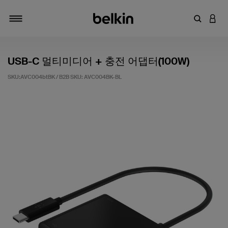
키워드 또
LOGI
탐색 설정/해제
USB-C 멀티미디어 + 충전 어댑터(100W)
SKU:AVC004btBK / B2B SKU:
AVC004BK-BL
고객 평가 5점 만점에 4.2점