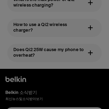
wireless charging?
How to use a Qi2 wireless
charger?
Does Qi2 25W cause my phone to
overheat?
Belkin 소식받기
최신뉴스및소식받아보기