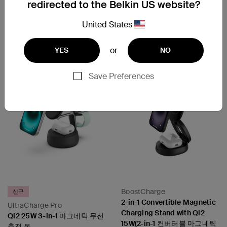
redirected to the Belkin US website?
United States
Price:
Price:
or
YES
NO
Save Preferences
BoostCharge
신규
2-in-1 Convertible Magnetic
UltraCharge Pro
Charging Stand with Qi2
Qi2 25W 3-in-1 마그네틱 무선
15W(2-in-1 컨버터블 마그네틱
충전 독