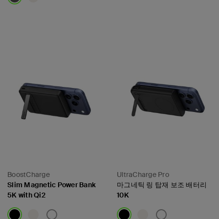
Price:
Price:
BoostCharge
UltraCharge Pro
Slim Magnetic Power Bank
마그네틱 링 탑재 보조 배터리
5K with Qi2
10K