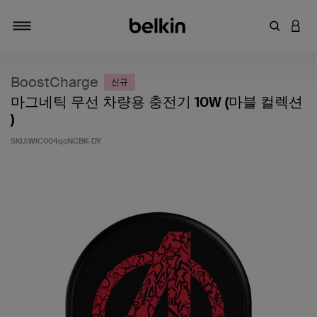
키워드 또
LOGI
탐색 설정/해제
BoostCharge
신규
마그네틱 무선 차량용 충전기 10W (마블 컬렉션
)
SKU:
WIC004qcNCBK-DY
고객 평가 5점 만점에 4.6점