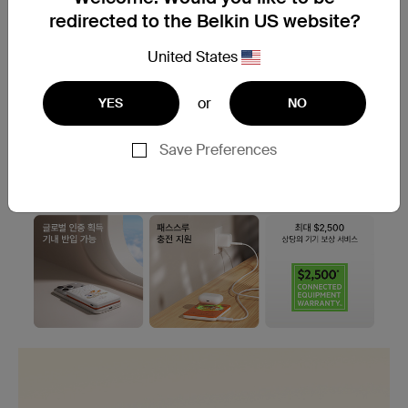
법 같은 Disney 디자인이 특징입니다.
redirected to the Belkin US website?
United States
or
YES
NO
Save Preferences