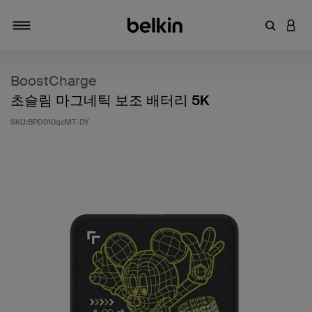
키워드 또
LOGI
탐색 설정/해제
BoostCharge
초슬림 마그네틱 보조 배터리 5K
SKU:
BPD010qcMT-DY
고객 평가 5점 만점에 4.5점