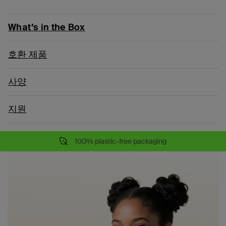
What’s in the Box
호환 제품
사양
지원
100% plastic-free packaging