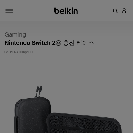
키워드 또
LOGI
탐색 설정/해제
Gaming
Nintendo Switch 2용 충전 케이스
SKU:
ENA001qcCH
고객 평가 5점 만점에 3.9점