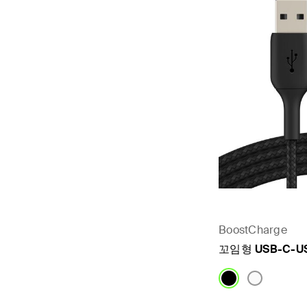
BoostCharge
꼬임형 USB-C-U