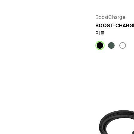
BoostCharge
BOOST↑CHARGE
이블
Price: