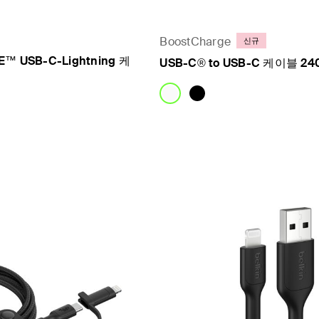
BoostCharge
신규
™ USB-C-Lightning 케
USB-C® to USB-C 케이블 24
Price: