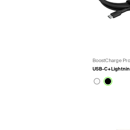
BoostCharge Pr
USB-C+Lightni
Price: