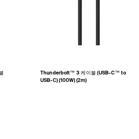
이블
Thunderbolt™ 3 케이블 (USB-C™ to
USB-C) (100W) (2m)
Price: