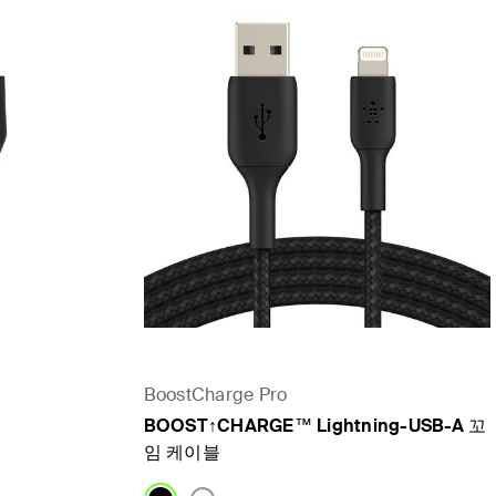
BoostCharge Pro
BOOST↑CHARGE™ Lightning-USB-A 꼬
임 케이블