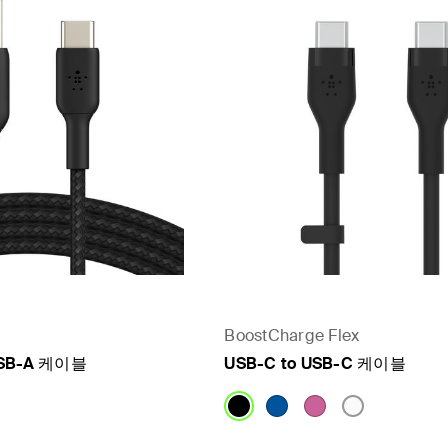
BoostCharge Flex
SB-A 케이블
USB-C to USB-C 케이블