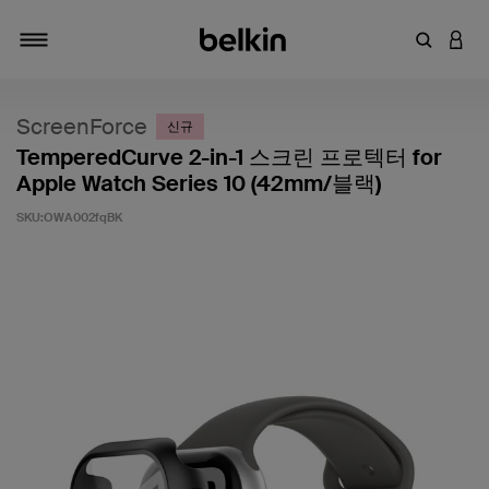
키워드 또
LOGI
탐색 설정/해제
ScreenForce
신규
TemperedCurve 2-in-1 스크린 프로텍터 for
Apple Watch Series 10 (42mm/블랙)
SKU:
OWA002fqBK
고객 평가 5점 만점에 4.4점