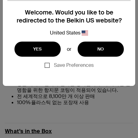
개요:
Welcome. Would you like to be
redirected to the Belkin US website?
360˚ 서라운드 보호로 화면과 범퍼를 안전하게 지킵니
다.
United States
†
9H 스크래치 저항성으로
일상적인 마모로 인한 긁힘
과 손상을 방지합니다.
본연의 스크린과 같은 외관, 촉감 및 터치 스크린 경험
or
YES
NO
을 유지합니다.
사진과 비디오를 선명하게 볼 수 있습니다.
Save Preferences
지능형 유리 조성 덕분에 원래 AppleWatch 화면처럼
반응하는 정밀 터치 감도를 제공합니다.
간편한 탈부착
항균 처리로 변색과 열화를 방지합니다.
추가적인 선
명함을 위한 항지문 코팅이 적용되어 있습니다.
전 세계적으로 8,100만 개 이상 판매
100% 플라스틱 없는 포장재 사용
What’s in the Box