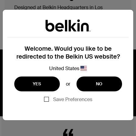
Designed at Belkin Headquarters in Los
Angeles with simplicity, elegance, efficiency and
precision in mind, our products are engineered
with multiple purposes, ergonomic assessments
and sustainable materials.
Welcome. Would you like to be
redirected to the Belkin US website?
Engineering, performance, safety,
United States
and reliability.
or
YES
NO
엔지니어링, 성능, 안전성, 신뢰성.
Save Preferences