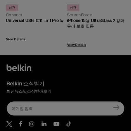
B
신규
신규
Connect
ScreenForce
드
Universal USB-C 11-in-1 Pro 독
iPhone 15용 UltraGlass 2 강화
유리 보호 필름
P
Price:
V
View Details
View Details
Belkin 소식받기
최신뉴스및소식받아보기
Belkin Twitter