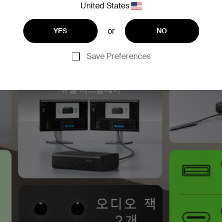
United States
or
YES
NO
Save Preferences