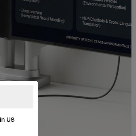
kin US