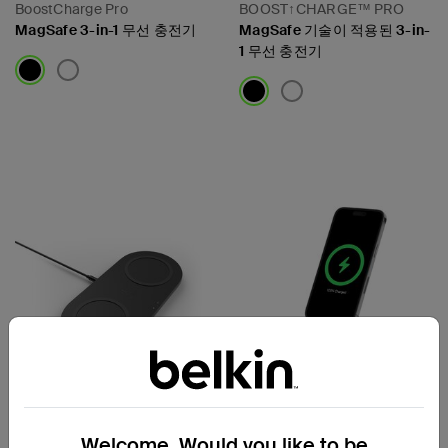
BoostCharge Pro
BOOST↑CHARGE™ PRO
MagSafe 3-in-1 무선 충전기
MagSafe 기술이 적용된 3-in-
1 무선 충전기
Price:
Price:
Welcome. Would you like to be