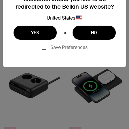
BoostCharge
BoostCharge Pro
redirected to the Belkin US website?
BOOST↑CHARGE™ 듀얼 무
2-in-1 무선 충전기 스탠드
선 충전 패드
(MagSafe 지원)
United States
or
YES
NO
Price:
Price:
Save Preferences