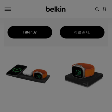
키워드 또
LOGI
탐색 설정/해제
Filter By
정렬 순서:
추천순