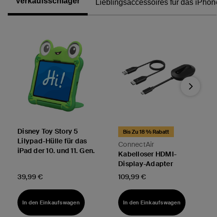
Verkaufsschlager
Lieblingsaccessoires für das iPhon
Next
Disney Toy Story 5
Bis Zu 18 % Rabatt
Lilypad-Hülle für das
ConnectAir
iPad der 10. und 11. Gen.
Kabelloser HDMI-
Display-Adapter
Price:
Price:
39,99 €
109,99 €
In den Einkaufswagen
In den Einkaufswagen