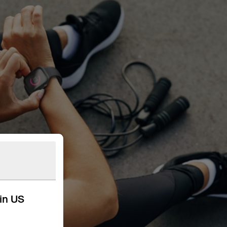
kin US