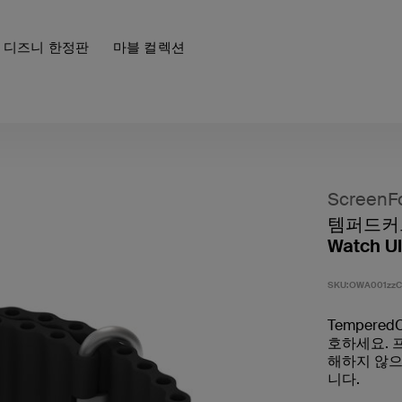
디즈니 한정판
마블 컬렉션
ScreenF
템퍼드커브 
Watch Ul
SKU:
OWA001zzC
Tempered
호하세요. 
해하지 않으
니다.