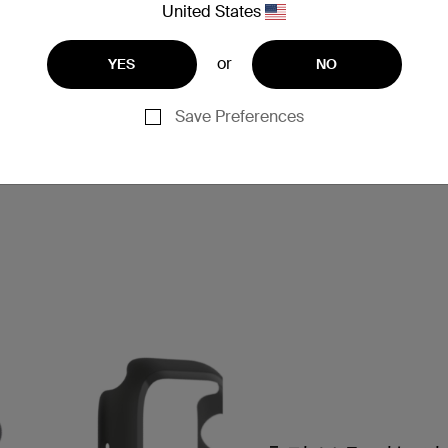
United States
or
YES
NO
Save Preferences