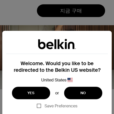
지금 구매
Welcome. Would you like to be
redirected to the Belkin US website?
United States
or
YES
NO
오늘을 위한
고속 충전
Save Preferences