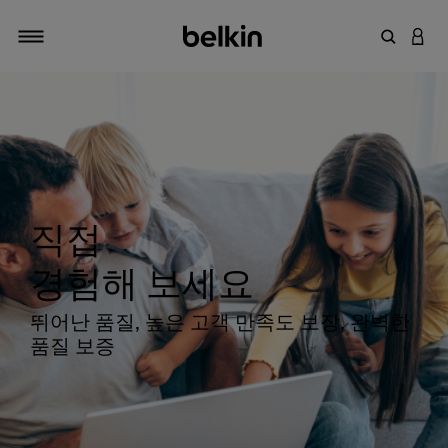
키워드 또
LOGI
탐색 설정/해제
직접
경험해 보세요
뛰어난 품질, 높은 고객 만족도 보장, 완벽한
품질 보증