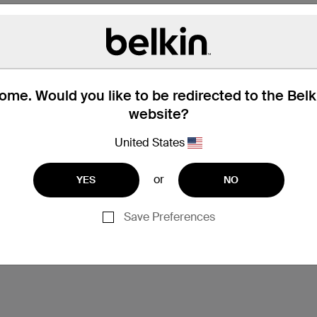
me. Would you like to be redirected to the Bel
website?
United States
지원
or
YES
NO
Save Preferences