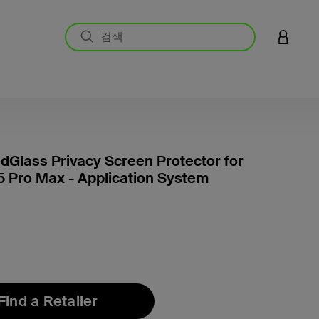
LOGIN 
Glass Privacy Screen Protector for
5 Pro Max - Application System
고객 평
Find a Retailer