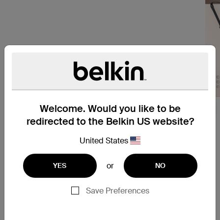
혁신적인 분리형 버클이
Welcome. Would you like to be
Nex
제자리에 안전하게 고정
redirected to the Belkin US website?
됩니다.
United States
혁신적인 금속 버클 디자인으로
사용 편의성과 내구성이 보장됩
or
YES
NO
니다. 간단한 비틀기만 하면 단단
히 고정됩니다. 마치 장치가 미키
Save Preferences
와 손을 잡고 있는 것처럼 떨어질