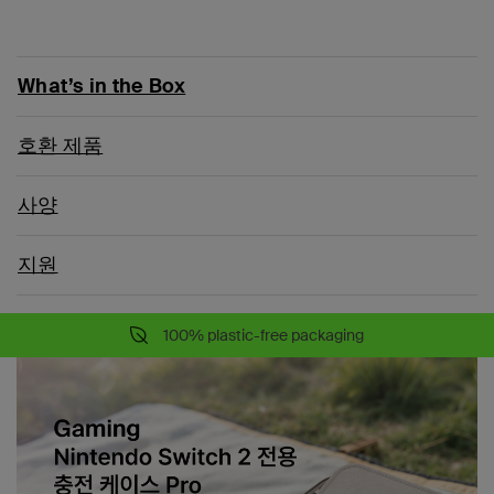
What’s in the Box
호환 제품
사양
지원
100% plastic-free packaging