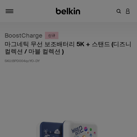
키워드 또
LOGI
탐색 설정/해제
BoostCharge
신규
마그네틱 무선 보조배터리 5K + 스탠드 (디즈니
컬렉션 / 마블 컬렉션 )
SKU:
BPD004qcYO-DY
고객 평가 5점 만점에 5점