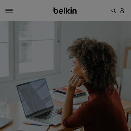
키워드 또
LOGI
탐색 설정/해제