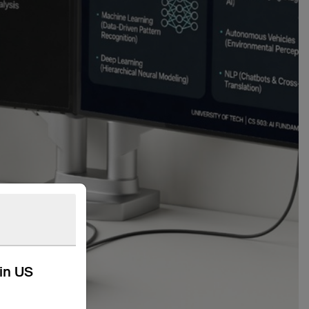
kin US