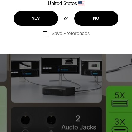
United States
or
YES
NO
Save Preferences