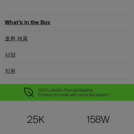
What’s in the Box
호환 제품
사양
지원
100% plastic-free packaging
Product is made with recycled plastic*