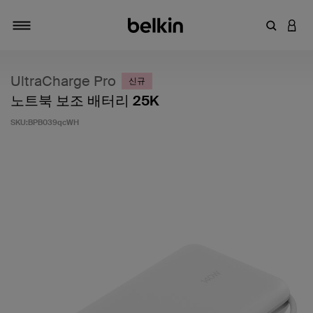
키워드 또
LOGI
탐색 설정/해제
UltraCharge Pro
신규
노트북 보조 배터리 25K
SKU:
BPB039qcWH
고객 평가 5점 만점에 5점