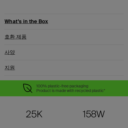
What’s in the Box
호환 제품
사양
지원
100% plastic-free packaging
Product is made with recycled plastic*