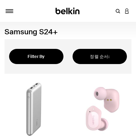
키워드 또
LOGI
탐색 설정/해제
Samsung S24+
Filter By
정렬 순서:
추천순