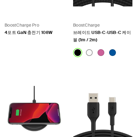
BoostCharge Pro
BoostCharge
4포트 GaN 충전기 108W
브레이드 USB-C-USB-C 케이
블 (1m / 2m)
Price:
Price: