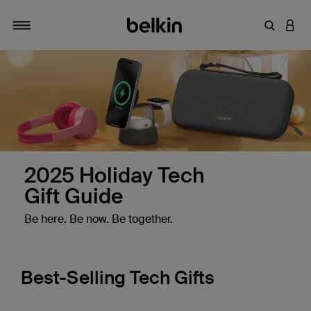
키워드 또
LOGI
탐색 설정/해제
2025 Holiday Tech
Gift Guide
Be here. Be now. Be together.
Best-Selling Tech Gifts