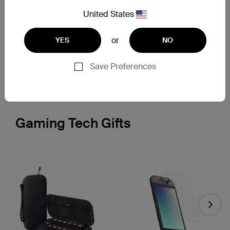
Connect
신규
United States
USB-C 5-in-1 멀티포트 허브
Connect
Universal USB-C 11-in-1 Pro
or
독
YES
NO
View Details
Save Preferences
View Details
Gaming Tech Gifts
Next