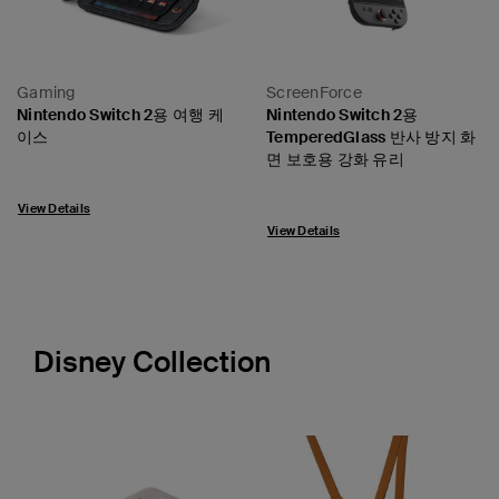
Gaming
ScreenForce
Nintendo Switch 2용 여행 케
Nintendo Switch 2용
이스
TemperedGlass 반사 방지 화
면 보호용 강화 유리
View Details
View Details
Disney Collection