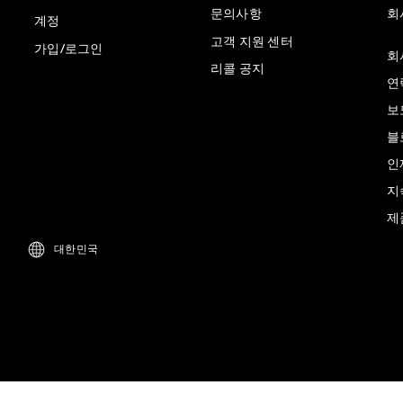
문의사항
회
계정
고객 지원 센터
가입/로그인
회
리콜 공지
연
보
블
인
지
제
대한민국