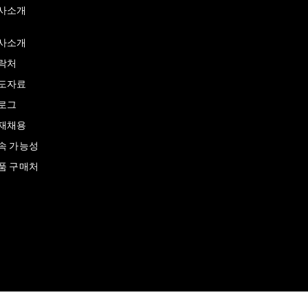
사소개
사소개
락처
도자료
로그
재채용
속 가능성
품 구매처