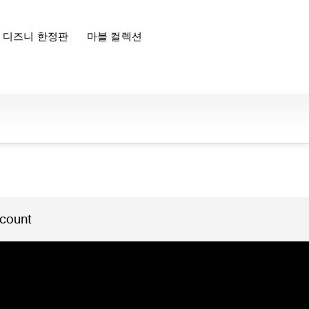
디즈니 한정판
마블 컬렉션
 count