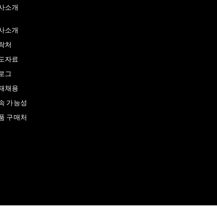
사소개
사소개
락처
도자료
로그
재채용
속 가능성
품 구매처