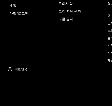
문의사항
회
계정
고객 지원 센터
가입/로그인
회
리콜 공지
연
보
블
인
지
제
대한민국