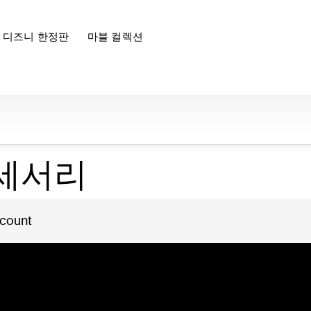
디즈니 한정판
마블 컬렉션
액세서리
 count