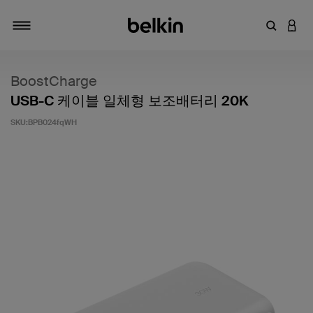
키워드 또
LOGI
탐색 설정/해제
BoostCharge
USB-C 케이블 일체형 보조배터리 20K
SKU:
BPB024fqWH
고객 평가 5점 만점에 4.7점