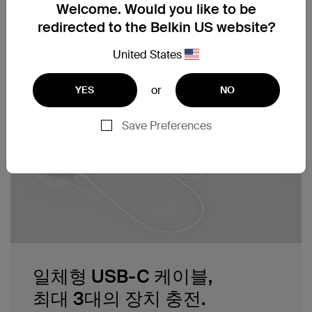
Welcome. Would you like to be
redirected to the Belkin US website?
United States
or
YES
NO
Save Preferences
일체형 USB-C 케이블,
최대 3대의 장치 충전.