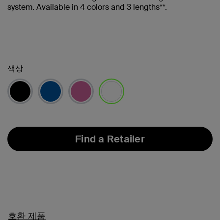
system. Available in 4 colors and 3 lengths**.
색상
선택됨
Find a Retailer
호환 제품