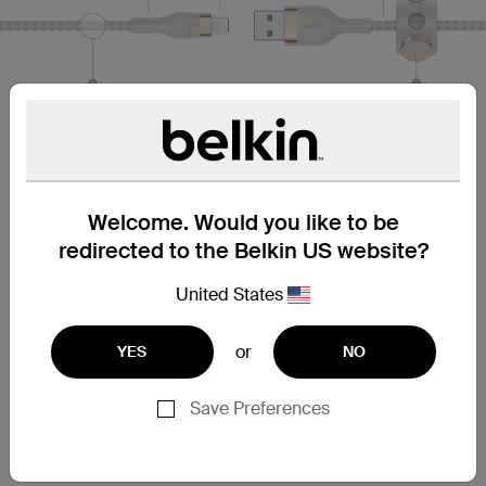
뛰어난 내구성
Welcome. Would you like to be
1. 실리콘 재킷 내장 (케이블의 내부 도체를 보호 및
redirected to the Belkin US website?
절연)
뛰어난 유연성과 엉킴 방지 기능
United States
2. 탁월한 성능의 스트레인 릴리프
or
YES
NO
케이블 마모 방지
Save Preferences
3. Lightning 커넥터
내마모성 테스트 통과