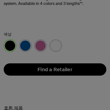
system. Available in 4 colors and 3 lengths**.
색상
선택됨
Find a Retailer
호환 제품