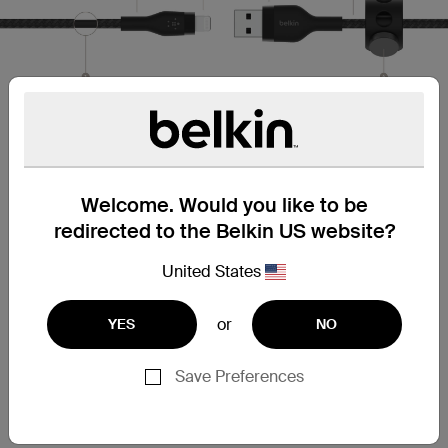
뛰어난 내구성
Welcome. Would you like to be
1. 실리콘 재킷 내장 (케이블의 내부 도체를 보호 및
redirected to the Belkin US website?
절연)
뛰어난 유연성과 엉킴 방지 기능
United States
2. 탁월한 성능의 스트레인 릴리프
or
YES
NO
케이블 마모 방지
Save Preferences
3. Lightning 커넥터
내마모성 테스트 통과