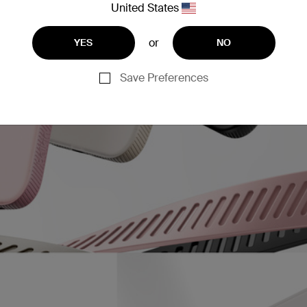
United States
or
YES
NO
Save Preferences