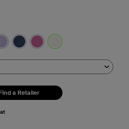
선택됨
Find a Retailer
at