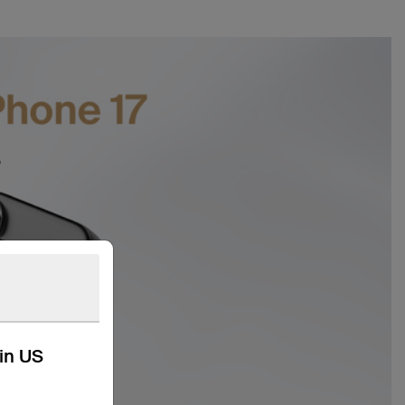
kin US