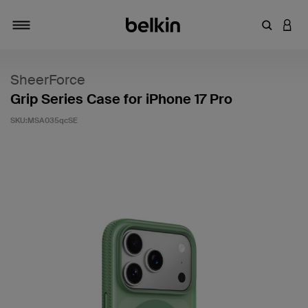
키워드 또
LOGI
탐색 설정/해제
SheerForce
Grip Series Case for iPhone 17 Pro
SKU:
MSA035qcSE
고객 평가 5점 만점에 3.2점