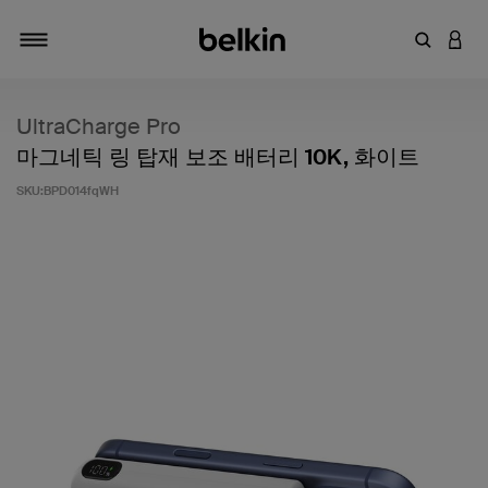
키워드 또
LOGI
탐색 설정/해제
UltraCharge Pro
마그네틱 링 탑재 보조 배터리 10K, 화이트
SKU:
BPD014fqWH
고객 평가 5점 만점에 5점