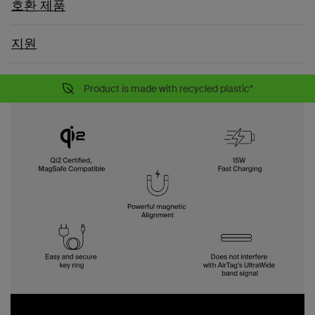
호환 제품
지원
Product is made with recycled plastic*