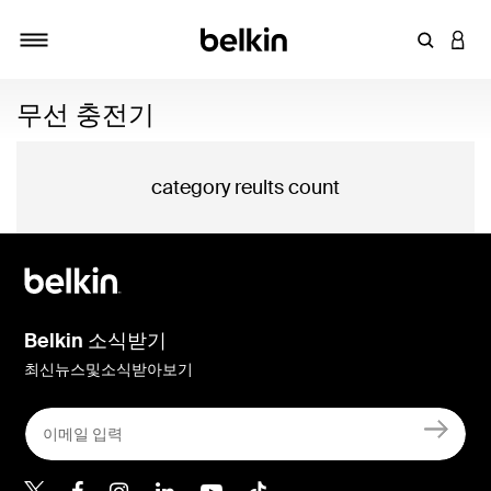
키워드 또
LOGI
탐색 설정/해제
무선 충전기
category reults count
Belkin 소식받기
최신뉴스및소식받아보기
Belkin Twitter