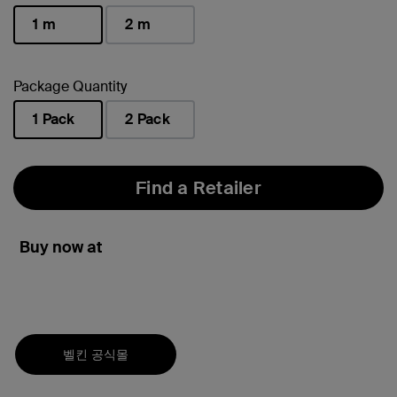
1 m
2 m
선택됨
Package Quantity
1 Pack
2 Pack
선택됨
Find a Retailer
Buy now at
벨킨 공식몰