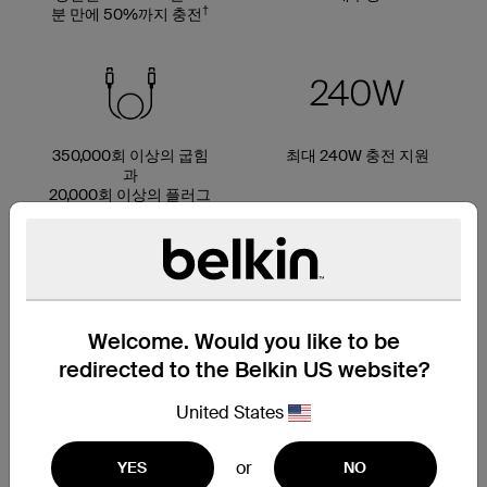
†
분 만에 50%까지 충전
350,000회 이상의 굽힘
최대 240W 충전 지원
과
20,000회 이상의 플러그
‡
연결
Welcome. Would you like to be
최대 95% PCR 소재로
다양한 케이블 길이 옵션
redirected to the Belkin US website?
제작*
United States
or
YES
NO