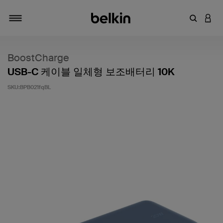
키워드 또
LOGI
탐색 설정/해제
BoostCharge
USB-C 케이블 일체형 보조배터리 10K
SKU:
BPB021fqBL
고객 평가 5점 만점에 5점