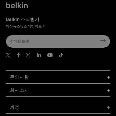
Belkin 소식받기
최신뉴스및소식받아보기
Belkin Twitter
문의사항
회사소개
계정