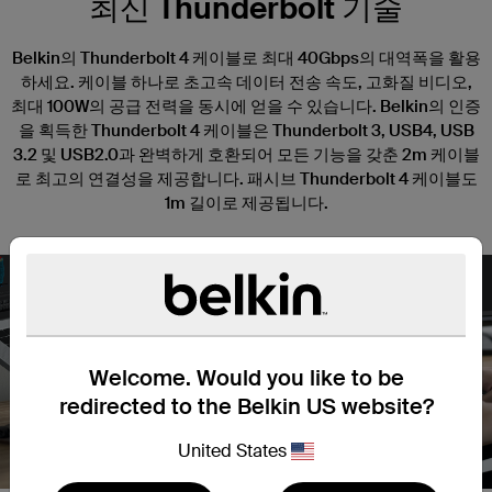
최신 Thunderbolt 기술
Belkin의 Thunderbolt 4 케이블로 최대 40Gbps의 대역폭을 활용
하세요. 케이블 하나로 초고속 데이터 전송 속도, 고화질 비디오,
최대 100W의 공급 전력을 동시에 얻을 수 있습니다. Belkin의 인증
을 획득한 Thunderbolt 4 케이블은 Thunderbolt 3, USB4, USB
3.2 및 USB2.0과 완벽하게 호환되어 모든 기능을 갖춘 2m 케이블
로 최고의 연결성을 제공합니다. 패시브 Thunderbolt 4 케이블도
1m 길이로 제공됩니다.
Welcome. Would you like to be
Nex
redirected to the Belkin US website?
United States