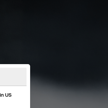
kin US