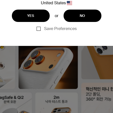
United States
or
YES
NO
Save Preferences