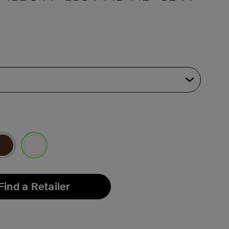
선택됨
Find a Retailer