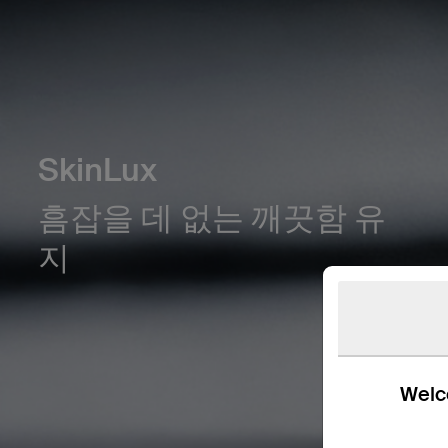
SkinLux
흠잡을 데 없는 깨끗함 유
지
Welco