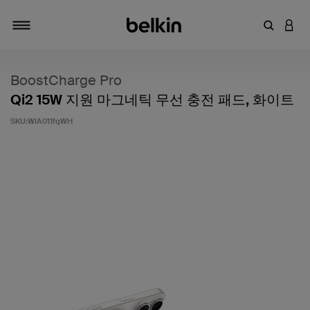
키워드 또
LOGI
탐색 설정/해제
BoostCharge Pro
Qi2 15W 지원 마그네틱 무선 충전 패드, 화이트
SKU:
WIA011fqWH
고객 평가 5점 만점에 4.6점