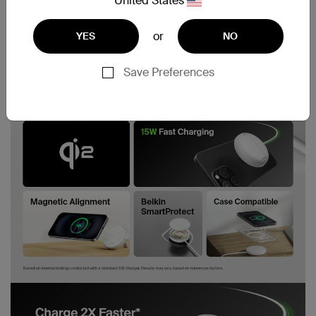
United States
or
YES
NO
Save Preferences