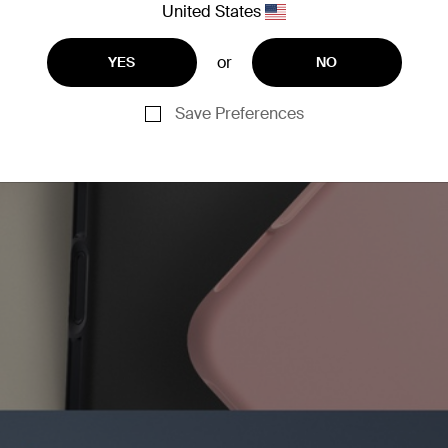
United States
or
YES
NO
Save Preferences