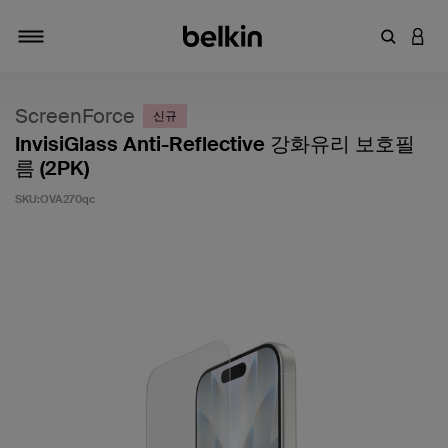
키워드 또
LOGI
탐색 설정/해제
ScreenForce
신규
InvisiGlass Anti-Reflective 강화유리 보호필
름 (2PK)
SKU:
OVA270qc
고객 평가 5점 만점에 4.6점