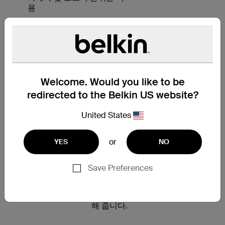
용
뛰어난 그립감을
선사하는 딤플형
Welcome. Would you like to be
redirected to the Belkin US website?
의 테두리
휴대폰을 보호하기 위한 가장 좋은
United States
방법은 처음부터 손상의 가능성을
방지하는 것입니다. 벨킨 Grip
or
YES
NO
Candy SE Case의 테두리는 전체
컬러와 대조되는 독특한 스타일로
새롭게 디자인되어 iPhone 6/6s를
Save Preferences
손쉽게 잡을 수 있습니다. 딤플형
의 질감은 향상된 보호 기능과 안
정성은 휴대폰을 놓치는 것을 방지
해 줍니다.