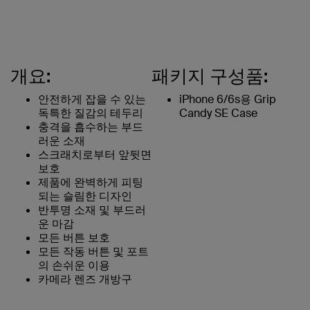
개요:
패키지 구성품:
안전하게 잡을 수 있는
iPhone 6/6s용 Grip
독특한 질감의 테두리
Candy SE Case
충격을 흡수하는 부드
러운 소재
스크래치로부터 앞뒷면
보호
제품에 완벽하게 피팅
되는 슬림한 디자인
반투명 소재 및 부드러
운 마감
모든 버튼 보호
모든 작동 버튼 및 포트
의 손쉬운 이용
카메라 렌즈 개방구