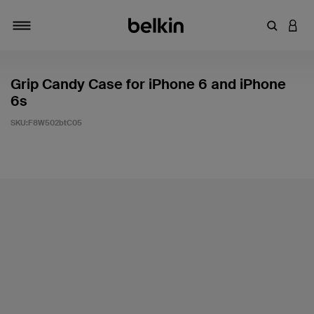
키워드 또
LOGI
탐색 설정/해제
Grip Candy Case for iPhone 6 and iPhone
6s
SKU:
F8W502btC05
고객 평가 5점 만점에 5점