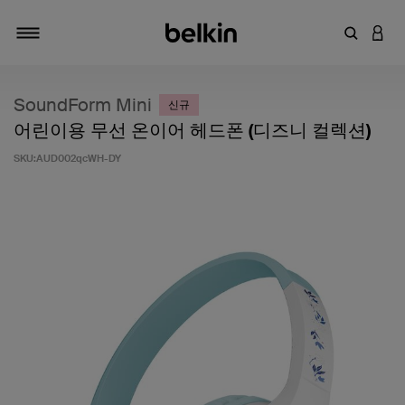
키워드 또
LOGI
탐색 설정/해제
SoundForm Mini
신규
어린이용 무선 온이어 헤드폰 (디즈니 컬렉션)
SKU:
AUD002qcWH-DY
고객 평가 5점 만점에 4.8점