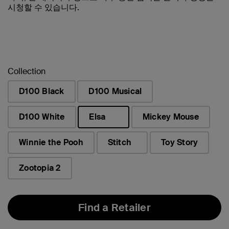
시청할 수 있습니다.
Collection
D100 Black
D100 Musical
D100 White
Elsa
Mickey Mouse
선택됨
Winnie the Pooh
Stitch
Toy Story
Zootopia 2
Find a Retailer