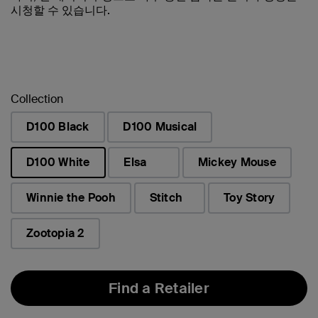
시청할 수 있습니다.
Collection
D100 Black
D100 Musical
D100 White
Elsa
Mickey Mouse
선택됨
Winnie the Pooh
Stitch
Toy Story
Zootopia 2
Find a Retailer