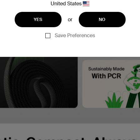
United States
or
YES
NO
Save Preferences