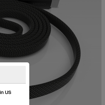
kin US