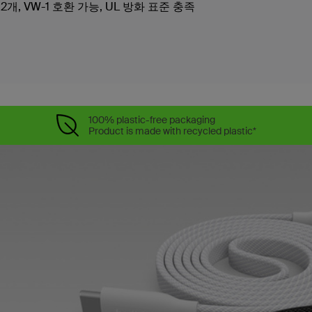
개, VW-1 호환 가능, UL 방화 표준 충족
100% plastic-free packaging
Product is made with recycled plastic*