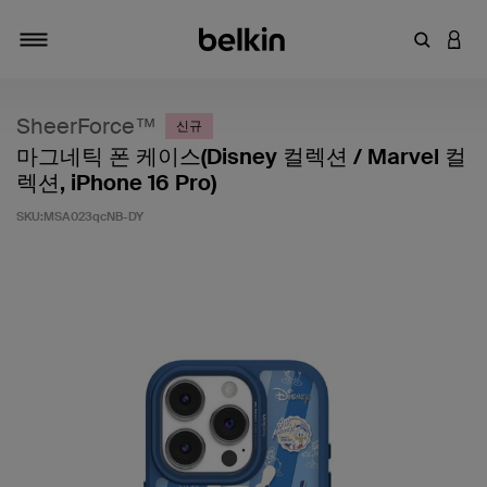
키워드 또
LOGI
탐색 설정/해제
SheerForce™
신규
마그네틱 폰 케이스(Disney 컬렉션 / Marvel 컬
렉션, iPhone 16 Pro)
SKU:
MSA023qcNB-DY
고객 평가 5점 만점에 5점