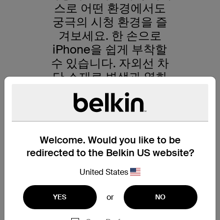
스로 어떤 환경에서도
궁극의 시청 환경을 즐
겨보세요. 한 손으로
iPhone을 쉽게 부착할
수 있습니다. 자외선 차
단 소재로 변색과 열화
를 방지하고, 약간 올라
온 가장자리로 카메라와
화면을 안전하게 보호합
니다. 얇고 가벼운 디자
Welcome. Would you like to be
인으로 iPhone의 기능
redirected to the Belkin US website?
과 촉각 반응을 방해하
지 않으며, 정밀한 절단
United States
가공이 적용되어 카메라
or
YES
NO
제어부와 완벽하게 통합
됩니다. iPhone을 안전