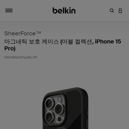
키워드 또
LOGI
탐색 설정/해제
SheerForce™
마그네틱 보호 케이스 (마블 컬렉션, iPhone 15
Pro)
SKU:
MSA017qcBG-DY
고객 평가 5점 만점에 4.9점