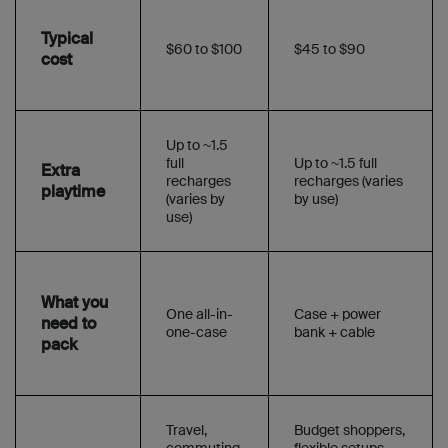
Typical
$60 to $100
$45 to $90
cost
Up to ~1.5
full
Up to ~1.5 full
Extra
recharges
recharges (varies
playtime
(varies by
by use)
use)
What you
One all-in-
Case + power
need to
one-case
bank + cable
pack
Travel,
Budget shoppers,