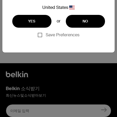
United States
보증 교환 요청 제출
or
YES
NO
Save Preferences
등록에 도움이 필요한 경우
지금 여기를 클릭
하세요
Belkin 소식받기
최신뉴스및소식받아보기