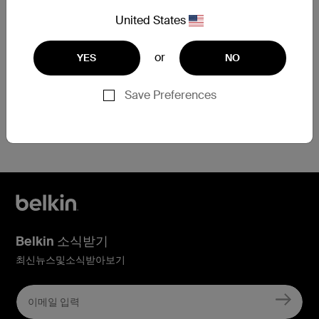
United States
보증 교환 요청 제출
or
YES
NO
Save Preferences
등록에 도움이 필요한 경우
지금 여기를 클릭
하세요
Belkin 소식받기
최신뉴스및소식받아보기